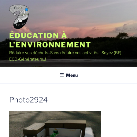
Aller
au
contenu
principal
ÉDUCATION À
L'ENVIRONNEMENT
Réduire vos déchets..Sans réduire vos activités…Soyez (BE)
ECO-Générateurs..!
Menu
Photo2924